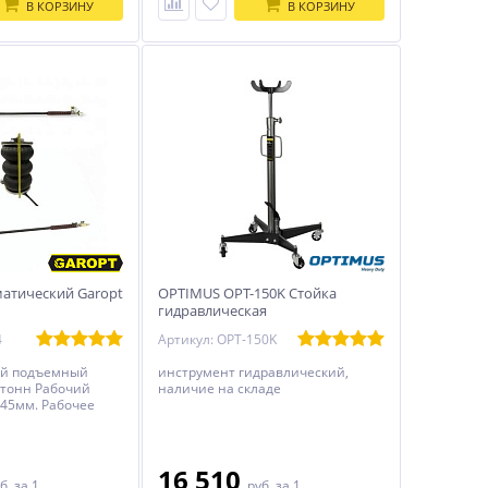
В КОРЗИНУ
В КОРЗИНУ
атический Garopt
OPTIMUS OPT-150K Стойка
гидравлическая
трансмиссионная г/п 500кг
4
Артикул: OPT-150K
ий подъемный
инструмент гидравлический,
4 тонн Рабочий
наличие на складе
445мм. Рабочее
16 510
б.
за 1
руб.
за 1