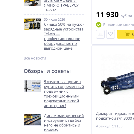
SIVIK ОБНОВИЛИ
ЯМНУЮ ТРАВЕРСУ
ТР-532
11 930
руб.
за 
30 июля 2026
Скидка 50% на пуско-
В наличии много
зарядные устройства
Telwin —
В
профессиональное
оборудование по
выгодной цене
Все новости
Обзоры и советы
5 железных причин
купить современный
подъемник с
трехсекционными
подхватами в свой
автосервис!
Домкрат гидравлич
Динамометрический
подкатной г/п 3000 
инструмент: где без
51133
него не обойтись и
Артикул: 51133
почему