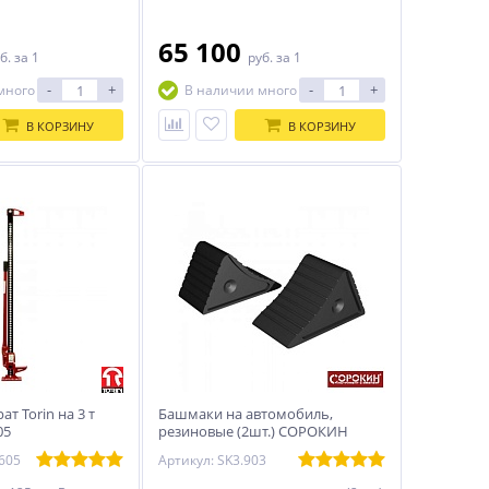
Минимальная высота 150 мм
65 100
б.
за 1
руб.
за 1
-
+
-
+
много
В наличии много
В КОРЗИНУ
В КОРЗИНУ
т Torin на 3 т
Башмаки на автомобиль,
05
резиновые (2шт.) СОРОКИН
605
Артикул: SK3.903