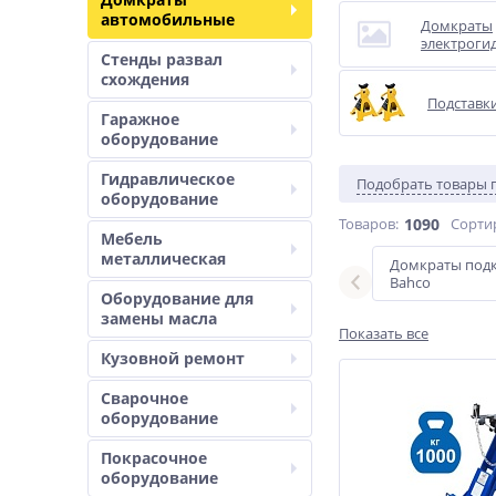
автомобильные
Домкраты
электроги
Стенды развал
схождения
Подставк
Гаражное
оборудование
Гидравлическое
Подобрать товары 
оборудование
Товаров:
1090
Сорти
Мебель
металлическая
грузовые
Домкраты под
Bahco
Оборудование для
замены масла
Показать все
Кузовной ремонт
Сварочное
оборудование
Покрасочное
оборудование