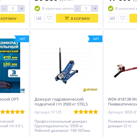
-
+
-
+
В наличии много
В наличии 
 КОРЗИНУ
В КОРЗИНУ
ХИТ
ХИТ
еский OPT-
Домкрат гидравлический
WDK-81813B Wi
подкатной г/п 3500 кг STELS
Пневматическ
51135
домкрат 3 тон
Артикул: 51135
Артикул: WDK-8
ический
Профессиональный домкрат.
Пневматически
ой г/п 3.0 т,
Грузоподъёмность: 3500 кг.
домкрат (3 т)
Рабочий диапазон: 100-565мм.
Быстрый подъём QUICK LIFT.