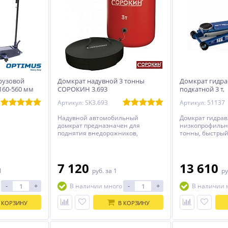
рузовой
Домкрат надувной 3 тонны
Домкрат гидра
160-560 мм
СОРОКИН 3.693
подкатной 3 т,
профессиональ
Артикул: SK3.693
Артикул: 51137
Надувной автомобильный
Домкрат гидра
домкрат предназначен для
низкопрофильны
поднятия внедорожников,
тонны, быстрый
микроавтобусов и др.
profile quick lift
автомобилей.
профессиональ
7 120
13 610
1
руб.
за 1
ру
-
+
-
+
В наличии много
В наличии 
 КОРЗИНУ
В КОРЗИНУ