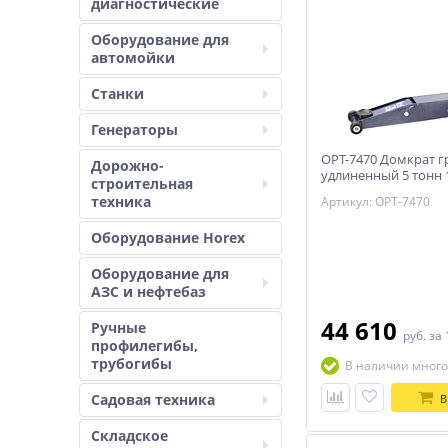
диагностические
Оборудование для
автомойки
Станки
Генераторы
OPT-7470 Домкрат г
Дорожно-
удлиненный 5 тонн 
строительная
Optimus
техника
Артикул: OPT-7470
Оборудование Horex
Оборудование для
АЗС и нефтебаз
44 610
Ручные
руб.
за 
профилегибы,
трубогибы
В наличии много
Садовая техника
В
Складское