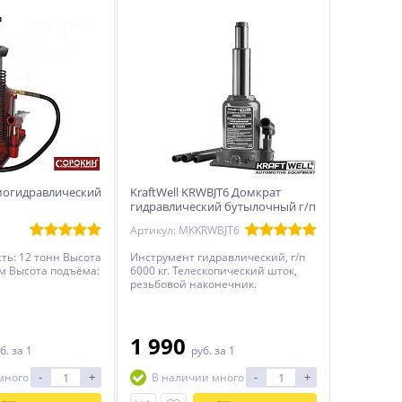
могидравлический
KraftWell KRWBJT6 Домкрат
гидравлический бутылочный г/п
6000 кг, с телескопическим
Артикул: MKKRWBJT6
штоком
ть: 12 тонн Высота
Инструмент гидравлический, г/п
мм Высота подъёма:
6000 кг. Телескопический шток,
резьбовой наконечник.
1 990
б.
за 1
руб.
за 1
-
+
-
+
много
В наличии много