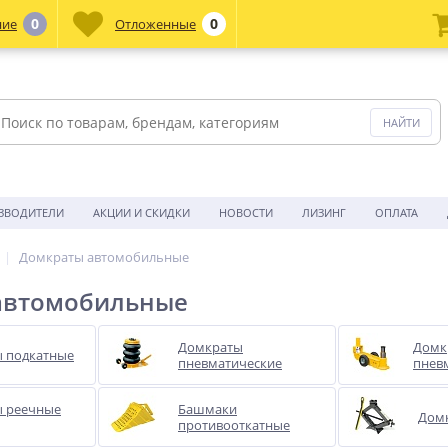
0
0
ние
Отложенные
ЗВОДИТЕЛИ
АКЦИИ И СКИДКИ
НОВОСТИ
ЛИЗИНГ
ОПЛАТА
Домкраты автомобильные
автомобильные
Домкраты
Домк
 подкатные
пневматические
пнев
 реечные
Башмаки
Дом
противооткатные