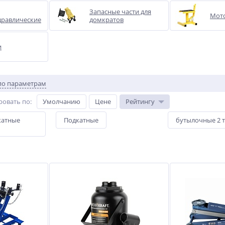
Запасные части для
Мот
дравлические
домкратов
и
по параметрам
ровать по
:
Умолчанию
Цене
Рейтингу
катные
Подкатные
бутылочные 2 т