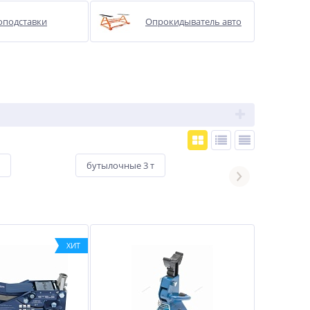
оподставки
Опрокидыватель авто
бутылочные 3 т
бутылочные 4 т
ХИТ