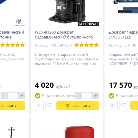
дравлический
WDK-81200 Домкрат
Домкрат гидра
 тонна
гидравлический бутылочного
51136 STELS
типа 20т
Артикул: WDK-81200
Артикул: 51136
ический,
Инструмент гидравлический
Гидравлический
ъем домкрата
Грузоподъёмность 12 тонн Высота
поднимать 3 т 
подxвата 226 мм Высота подъёма
LOW PROFILE QU
452 мм
диапазон: 75-5
4 020
17 570
1
руб.
за 1
ру
-
+
-
+
В наличии много
В наличии 
 КОРЗИНУ
В КОРЗИНУ