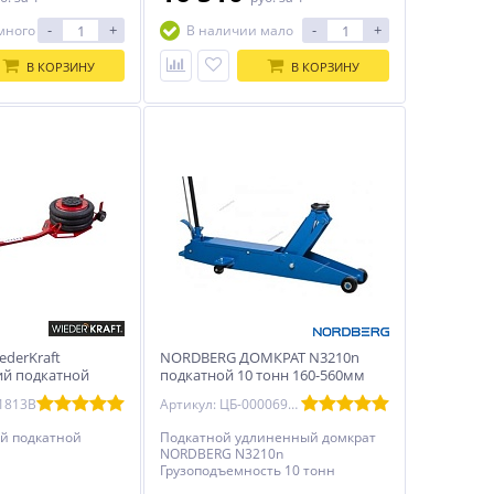
-
+
-
+
много
В наличии мало
В КОРЗИНУ
В КОРЗИНУ
ederKraft
NORDBERG ДОМКРАТ N3210n
ий подкатной
подкатной 10 тонн 160-560мм
ны
1813B
Артикул: ЦБ-00006935распродатьостатки
й подкатной
Подкатной удлиненный домкрат
NORDBERG N3210n
Грузоподъемность 10 тонн
Максимальная высота 550 мм