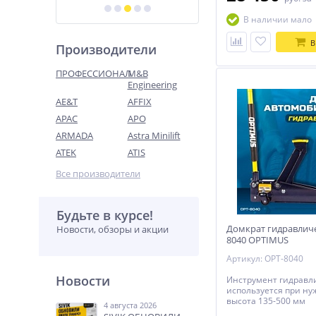
В наличии мало
В
Производители
ПРОФЕССИОНАЛ
M&B
Engineering
AE&T
AFFIX
APAC
APO
ARMADA
Astra Minilift
ATEK
ATIS
Все производители
Будьте в курсе!
Домкрат гидравлич
Новости, обзоры и акции
8040 OPTIMUS
Артикул: OPT-8040
Новости
Инструмент гидравл
используется при нужн
высота 135-500 мм
4 августа 2026