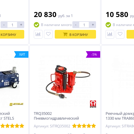
20 830
10 580
1
руб.
за 1
ру
-
+
-
+
В наличии много
В наличии 
 КОРЗИНУ
В КОРЗИНУ
ХИТ
-5%
еский
TRQ35002
Реечный домкра
кг STELS
Пневмогидравлический
1330 мм TRA86
домкрат, 35 т. Станкоимпорт
Артикул: SITRQ35002
Артикул: SITRA8