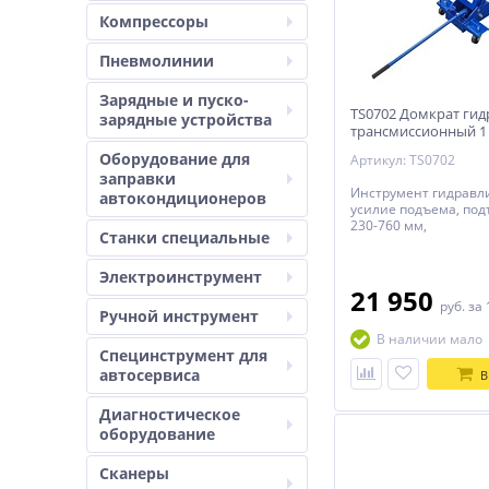
Компрессоры
Пневмолинии
Зарядные и пуско-
TS0702 Домкрат ги
зарядные устройства
трансмиссионный 1
Оборудование для
Артикул: TS0702
заправки
Инструмент гидравл
автокондиционеров
усилие подъема, под
230-760 мм,
Станки специальные
Электроинструмент
21 950
руб.
за 
Ручной инструмент
В наличии мало
Специнструмент для
автосервиса
В
Диагностическое
оборудование
Сканеры