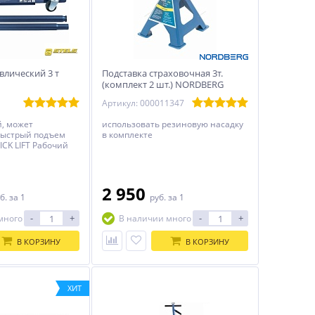
влический 3 т
Подставка страховочная 3т.
(комплект 2 шт.) NORDBERG
N3003E
Артикул: 000011347
, может
использовать резиновую насадку
Быстрый подъем
в комплекте
ICK LIFT Рабочий
15 мм
2 950
б.
за 1
руб.
за 1
-
+
-
+
много
В наличии много
В КОРЗИНУ
В КОРЗИНУ
ХИТ