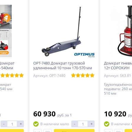
Домкрат
OPT-7480 Домкрат грузовой
Домкрат пнев
95-540мм
удлиненный 10 тонн 170-570 мм
12т СОРОКИН
Optimus
Артикул: OPT-7480
Артикул: SK3.81
омкрат
Грузоподъёмнос
5-540 мм
подxвата: 260 
510 мм
60 930
10 920
1
руб.
за 1
ру
-
+
-
+
В наличии мало
В наличии 