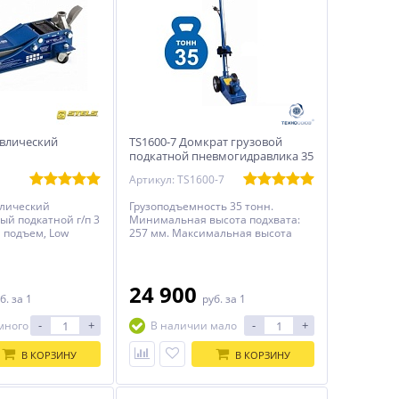
влический
TS1600-7 Домкрат грузовой
подкатной пневмогидравлика 35
ный STELS 51137
тонн
Артикул: TS1600-7
влический
Грузоподъемность 35 тонн.
й подкатной г/п 3
Минимальная высота подхвата:
 подъем, Low
257 мм. Максимальная высота
, 75-505 мм,
подъема: 527 мм.
ный.
24 900
б.
за 1
руб.
за 1
-
+
-
+
много
В наличии мало
В КОРЗИНУ
В КОРЗИНУ