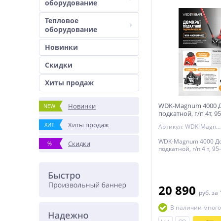
оборудование
Тепловое
оборудование
Новинки
Скидки
Хиты продаж
WDK-Magnum 4000 
Новинки
NEW
подкатной, г/п 4т, 
Wiederkraft
Хиты продаж
ХИТ
Артикул: WDK-Magnum 4000
WDK-Magnum 4000 Д
Скидки
%
подкатной, г/п 4 т, 9
20 890
руб.
за 
В наличии много