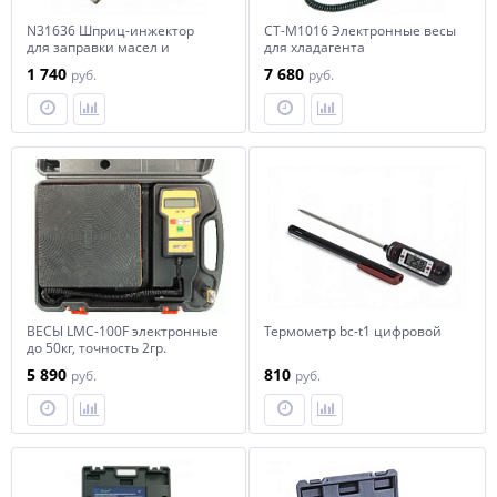
N31636 Шприц-инжектор
CT-M1016 Электронные весы
для заправки масел и
для хладагента
присадок в систему А/С
1 740
7 680
руб.
руб.
автомобиля
ВЕСЫ LMC-100F электронные
Термометр bc-t1 цифровой
до 50кг, точность 2гр.
5 890
810
руб.
руб.