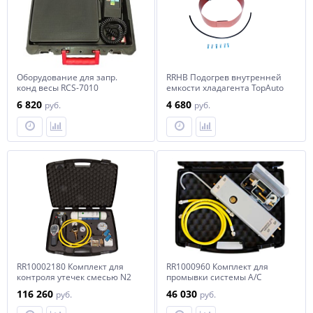
Оборудование для запр.
RRHB Подогрев внутренней
конд весы RCS-7010
емкости хладагента TopAuto
электронные до 70кг,
6 820
4 680
руб.
руб.
точность 5гр Favor Cool
RR10002180 Комплект для
RR1000960 Комплект для
контроля утечек смесью N2
промывки системы А/С
автомобиля
116 260
46 030
руб.
руб.