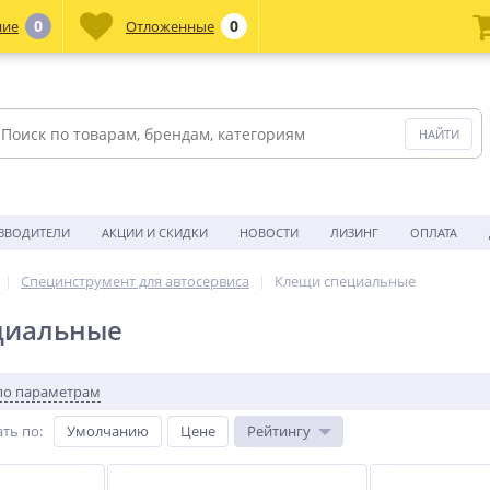
0
0
ние
Отложенные
ЗВОДИТЕЛИ
АКЦИИ И СКИДКИ
НОВОСТИ
ЛИЗИНГ
ОПЛАТА
Специнструмент для автосервиса
Клещи специальные
циальные
по параметрам
ть по
:
Умолчанию
Цене
Рейтингу