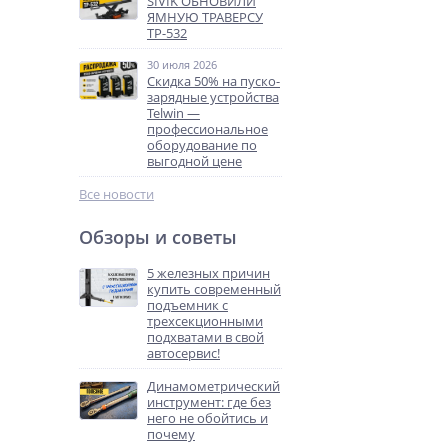
SIVIK ОБНОВИЛИ
ЯМНУЮ ТРАВЕРСУ
ТР-532
30 июля 2026
Скидка 50% на пуско-
зарядные устройства
Telwin —
профессиональное
оборудование по
выгодной цене
Все новости
Обзоры и советы
5 железных причин
купить современный
подъемник с
трехсекционными
подхватами в свой
автосервис!
Динамометрический
инструмент: где без
него не обойтись и
почему