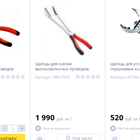
Щипцы для снятия
Щипцы для уст
оводов
высоковольтных проводов,
поршневых кол
удлиненные.
KINGTOOL
Артикул: SIKA-3593
1 990
520
руб.
за 1
руб.
за 
-
+
Нет в наличии
Нет в нали
ПОД ЗАКАЗ
 КОРЗИНУ