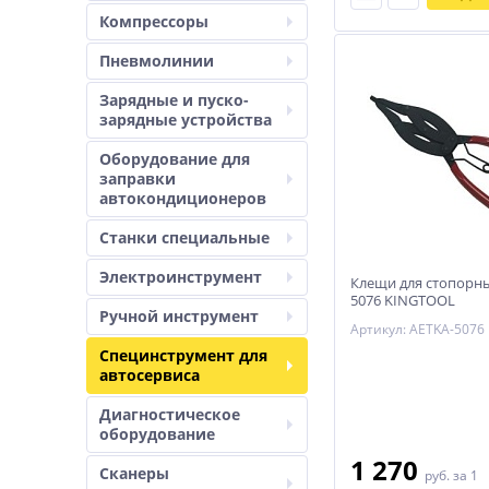
Компрессоры
Пневмолинии
Зарядные и пуско-
зарядные устройства
Оборудование для
заправки
автокондиционеров
Станки специальные
Электроинструмент
Клещи для стопорны
5076 KINGTOOL
Ручной инструмент
Артикул: AETKA-5076
Специнструмент для
автосервиса
Диагностическое
оборудование
1 270
Сканеры
руб.
за 1