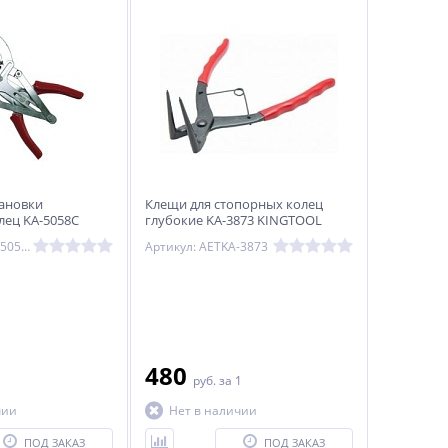
ановки
Клещи для стопорных колец
ец KA-5058C
глубокие KA-3873 KINGTOOL
Артикул: AETKA-5058C
Артикул: AETKA-3873
480
1
руб.
за 1
чии
Нет в наличии
ПОД ЗАКАЗ
ПОД ЗАКАЗ