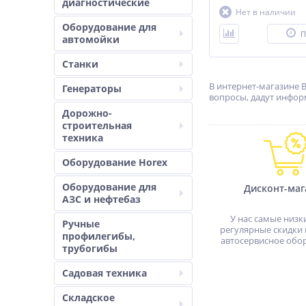
диагностические
Нет в наличии
Оборудование для
П
автомойки
Станки
В интернет-магазине 
Генераторы
вопросы, дадут инфор
Дорожно-
строительная
техника
Оборудование Horex
Оборудование для
Дисконт-маг
АЗС и нефтебаз
У нас самые низк
Ручные
регулярные скидки 
профилегибы,
автосервисное обо
трубогибы
Садовая техника
Складское