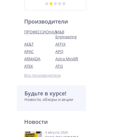
Производители
ПРОФЕССИОНАЛ
M&B
Engineering
AE&T
AFFIX
APAC
APO
ARMADA
Astra Minilift
ATEK
ATIS
Все производители
Будьте в курсе!
Новости, обзоры и акции
Новости
4 августа 2026