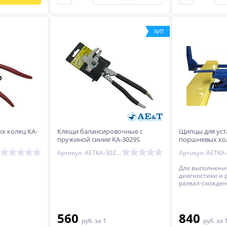
ХИТ
х колец KA-
Клещи балансировочные с
Щипцы для уст
пружиной синие KA-3029S
поршневых кол
KINGTOOL
KINGTOOL
Артикул: AETKA-3029S
Для выполнени
диагностики и 
развал-схожде
разработан под
560
840
руб.
за 1
руб.
за 