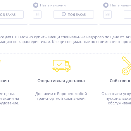
Нет в наличии
Нет в нали
ОД ЗАКАЗ
ПОД ЗАКАЗ
Все для СТО можно купить Клещи специальные недорого по цене от 341 
мацию по характеристикам. Клещи специальные по стоимости от произво
азин
Оперативная доставка
Собствен
ие цены,
Доставим в Воронеж любой
Оказываем услу
и акции на
транспортной компанией.
пусконаладке
рудование.
обслуживан