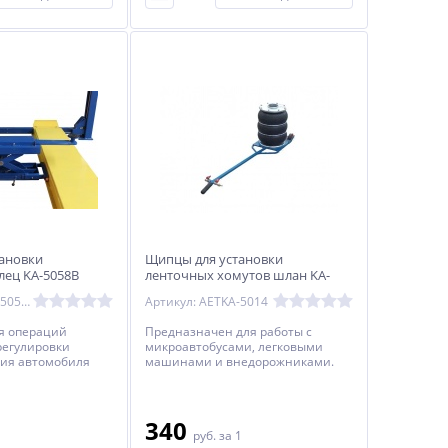
ановки
Щипцы для установки
ец KA-5058B
ленточных хомутов шлан KA-
5014 KINGTOOL
Артикул: AETKA-5058B
Артикул: AETKA-5014
я операций
Предназначен для работы с
регулировки
микроавтобусами, легковыми
ния автомобиля
машинами и внедорожниками.
ъемник F3.5-4.
340
1
руб.
за 1