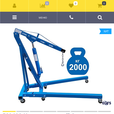
0
0
0
МЕНЮ
ХИТ